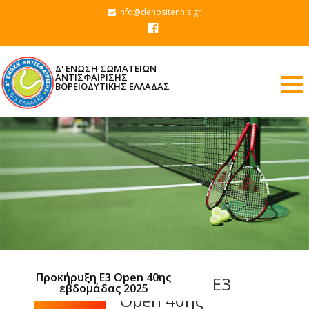
info@denositennis.gr
Δ' ΕΝΩΣΗ ΣΩΜΑΤΕΙΩΝ
ΑΝΤΙΣΦΑΙΡΙΣΗΣ
ΒΟΡΕΙΟΔΥΤΙΚΗΣ ΕΛΛΑΔΑΣ
Προκήρυξη Ε3 Open 40ης
Προκήρυξη Ε3
εβδομάδας 2025
Open 40ης